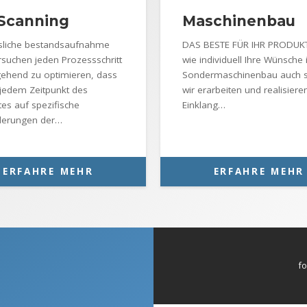
Scanning
Maschinenbau
ssliche bestandsaufnahme
DAS BESTE FÜR IHR PRODUKT
rsuchen jeden Prozessschritt
wie individuell Ihre Wünsche
ehend zu optimieren, dass
Sondermaschinenbau auch s
 jedem Zeitpunkt des
wir erarbeiten und realisiere
tes auf spezifische
Einklang…
derungen der…
ERFAHRE MEHR
ERFAHRE MEHR
fo