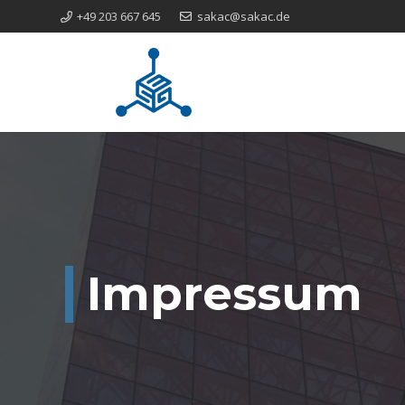
+49 203 667 645
sakac@sakac.de
Impressum