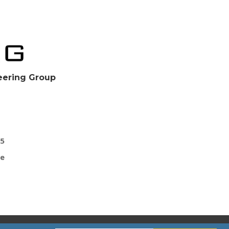
eering Group
g
45
e