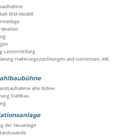
dsaufnahme
uilt BIM Modell
mtanlage
rdination
ung
ngen
ng Lastermittlung
anung Halterungszeichnungen und Isometrien, inkl.
Stahlbaubühne
tandsaufnahme alte Bühne
nung Stahlbau
ung
lationsanlage
g der Neuanlage
standswände