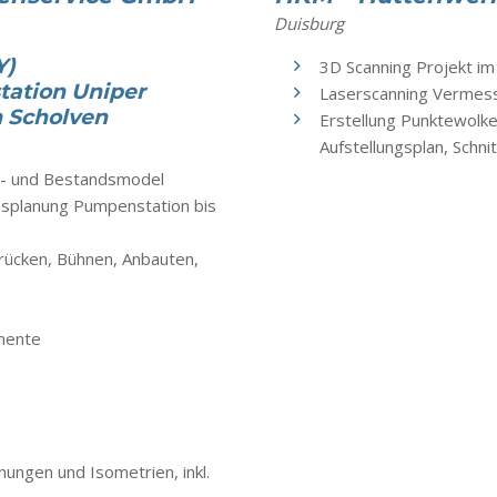
Duisburg
Y)
3D Scanning Projekt i
tation Uniper
Laserscanning Vermess
n Scholven
Erstellung Punktewolke
Aufstellungsplan, Schni
ns- und Bestandsmodel
splanung Pumpenstation bis
rücken, Bühnen, Anbauten,
mente
ungen und Isometrien, inkl.