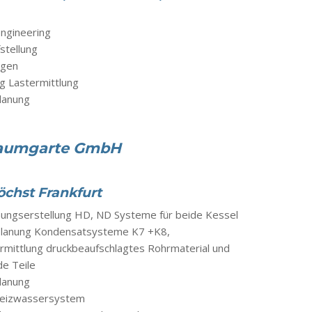
ngineering
tellung
ngen
ng Lastermittlung
lanung
Baumgarte GmbH
öchst Frankfurt
nungserstellung HD, ND Systeme für beide Kessel
planung Kondensatsysteme K7 +K8,
rmittlung druckbeaufschlagtes Rohrmaterial und
e Teile
lanung
Heizwassersystem