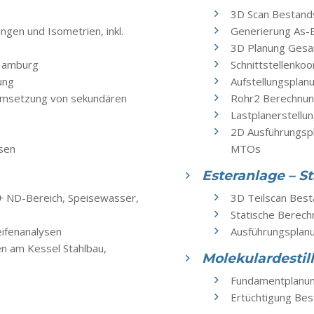
3D Scan Bestan
gen und Isometrien, inkl.
Generierung As-B
3D Planung Gesa
 Hamburg
Schnittstellenkoo
ung
Aufstellungsplan
msetzung von sekundären
Rohr2 Berechnu
Lastplanerstellu
2D Ausführungspl
sen
MTOs
Esteranlage – 
+ ND-Bereich, Speisewasser,
3D Teilscan Bes
Statische Berech
ifenanalysen
Ausführungsplan
n am Kessel Stahlbau,
Molekulardestil
Fundamentplanun
Ertüchtigung Be