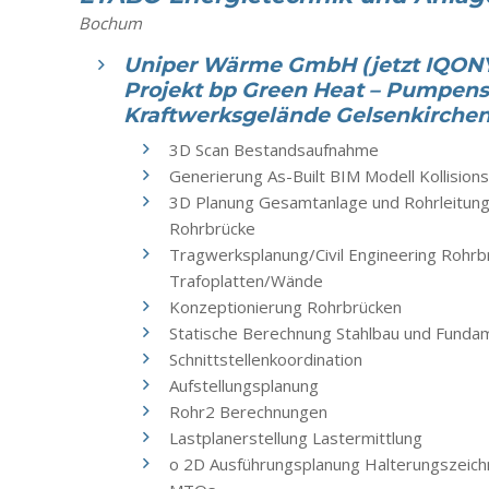
Bochum
Uniper Wärme GmbH (jetzt IQON
Projekt bp Green Heat – Pumpens
Kraftwerksgelände Gelsenkirche
3D Scan Bestandsaufnahme
Generierung As-Built BIM Modell Kollisio
3D Planung Gesamtanlage und Rohrleitung
Rohrbrücke
Tragwerksplanung/Civil Engineering Rohrb
Trafoplatten/Wände
Konzeptionierung Rohrbrücken
Statische Berechnung Stahlbau und Funda
Schnittstellenkoordination
Aufstellungsplanung
Rohr2 Berechnungen
Lastplanerstellung Lastermittlung
o 2D Ausführungsplanung Halterungszeichn