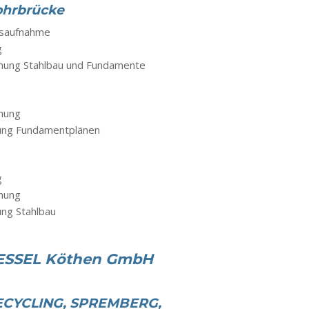
ohrbrücke
dsaufnahme
g
hnung Stahlbau und Fundamente
hnung
ung Fundamentplänen
g
hnung
ng Stahlbau
SSEL Köthen GmbH
CYCLING, SPREMBERG,