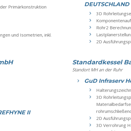
DEUTSCHLAND
 der Primärkonstruktion
3D Rohrleitungse
Komponentenaufs
Rohr2 Berechnu
Lastplanerstellu
gen und Isometrien, inkl.
2D Ausführungsp
GmbH
Standardkessel 
Standort MH an der Ruhr
GuD Infraserv H
Halterungszeich
3D Rohrleitungs
Materialbedarfse
rohrumschließend
REFHYNE II
2D Ausführungsp
3D Verrohrung 