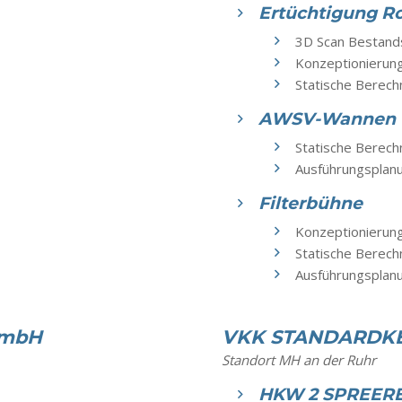
Ertüchtigung R
3D Scan Bestan
Konzeptionierun
Statische Berec
AWSV-Wannen
Statische Berec
Ausführungsplan
Filterbühne
Konzeptionierun
Statische Berec
Ausführungsplanu
GmbH
VKK STANDARDKE
Standort MH an der Ruhr
HKW 2 SPREERE