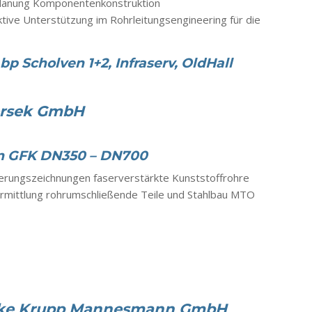
lanung Komponentenkonstruktion
ktive Unterstützung im Rohrleitungsengineering für die
p Scholven 1+2, Infraserv, OldHall
ersek GmbH
on GFK DN350 – DN700
erungszeichnungen faserverstärkte Kunststoffrohre
rmittlung rohrumschließende Teile und Stahlbau MTO
rke Krupp Mannesmann GmbH