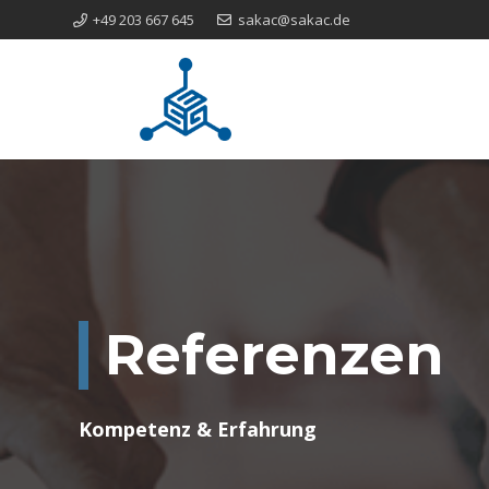
+49 203 667 645
sakac@sakac.de
Referenzen
Kompetenz & Erfahrung