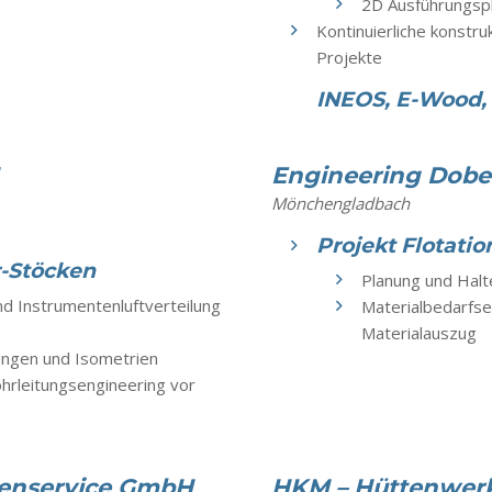
2D Ausführungsp
Kontinuierliche konstru
Projekte
INEOS, E-Wood, b
Engineering Dob
Mönchengladbach
Projekt Flotati
-Stöcken
Planung und Halt
d Instrumentenluftverteilung
Materialbedarfse
Materialauszug
ungen und Isometrien
ohrleitungsengineering vor
genservice GmbH
HKM – Hüttenwe