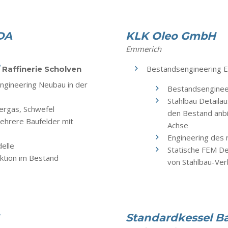
DA
KLK Oleo GmbH
Emmerich
H
Bestandsengineering E
Raffinerie Scholven
engineering Neubau in der
Bestandsenginee
Stahlbau Detaila
ergas, Schwefel
den Bestand anbi
ehrere Baufelder mit
Achse
Engineering des
elle
Statische FEM De
uktion im Bestand
von Stahlbau-Ver
Standardkessel 